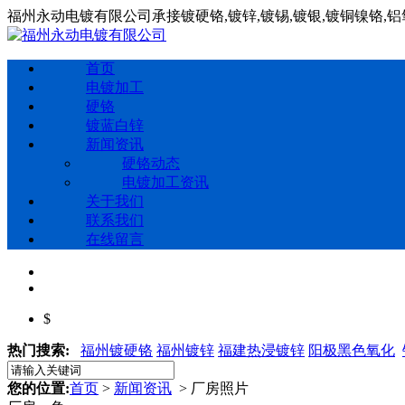
福州永动电镀有限公司承接镀硬铬,镀锌,镀锡,镀银,镀铜镍铬,
首页
电镀加工
硬铬
镀蓝白锌
新闻资讯
硬铬动态
电镀加工资讯
关于我们
联系我们
在线留言
$
热门搜索:
福州镀硬铬
福州镀锌
福建热浸镀锌
阳极黑色氧化
您的位置:
首页
>
新闻资讯
> 厂房照片