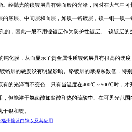
能。经抛光的镍镀层具有镜面般的光泽，同时在大气中可
层的底层、中间层和面层，如镍—铬镀层，镍—铜—镍—
无孔的，因此一般不用镍镀层作为防护性镀层。 镍镀层
钝化膜，从而显示了贵金属性质镀铬层具有很高的硬度
以下，对镀铬层的硬度没有明显影响。铬镀层的摩擦系数低，
有的光泽而不变色，只有当温度在400℃～500℃时，
，但能溶于氢卤酸如盐酸和热的硫酸中。在可见光范围内
优于银和镍。
是福州镀蓝白锌以及其应用