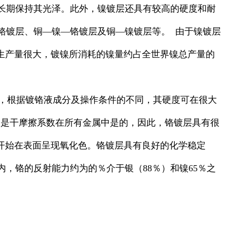
长期保持其光泽。此外，镍镀层还具有较高的硬度和耐
铬镀层、铜—镍—铬镀层及铜—镍镀层等。 由于镍镀层
的生产量很大，镀镍所消耗的镍量约占全世界镍总产量的
，根据镀铬液成分及操作条件的不同，其硬度可在很大
特别是干摩擦系数在所有金属中是的，因此，铬镀层具有很
才开始在表面呈现氧化色。铬镀层具有良好的化学稳定
，铬的反射能力约为的％介于银（88％）和镍65％之