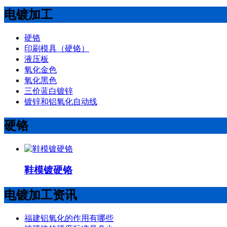
电镀加工
硬铬
印刷模具（硬铬）
液压板
氧化金色
氧化黑色
三价蓝白镀锌
镀锌和铝氧化自动线
硬铬
鞋模镀硬铬
电镀加工资讯
福建铝氧化的作用有哪些