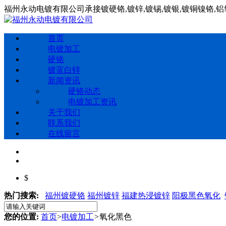
福州永动电镀有限公司承接镀硬铬,镀锌,镀锡,镀银,镀铜镍铬,
首页
电镀加工
硬铬
镀蓝白锌
新闻资讯
硬铬动态
电镀加工资讯
关于我们
联系我们
在线留言
$
热门搜索:
福州镀硬铬
福州镀锌
福建热浸镀锌
阳极黑色氧化
您的位置:
首页
>
电镀加工
>
氧化黑色