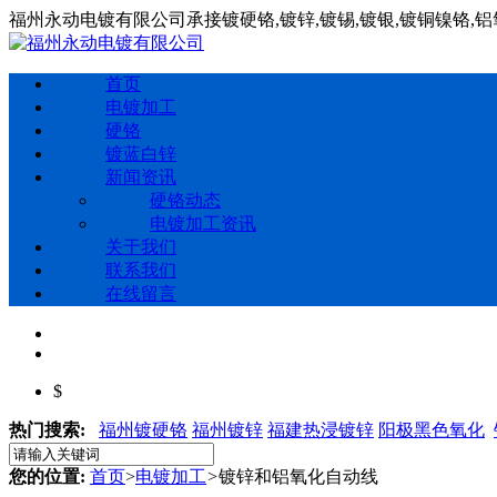
福州永动电镀有限公司承接镀硬铬,镀锌,镀锡,镀银,镀铜镍铬,
首页
电镀加工
硬铬
镀蓝白锌
新闻资讯
硬铬动态
电镀加工资讯
关于我们
联系我们
在线留言
$
热门搜索:
福州镀硬铬
福州镀锌
福建热浸镀锌
阳极黑色氧化
您的位置:
首页
>
电镀加工
>
镀锌和铝氧化自动线