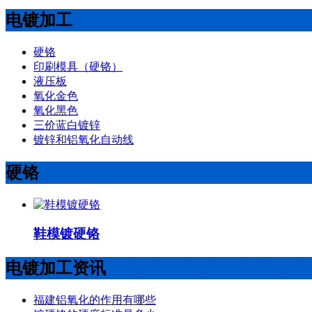
电镀加工
硬铬
印刷模具（硬铬）
液压板
氧化金色
氧化黑色
三价蓝白镀锌
镀锌和铝氧化自动线
硬铬
鞋模镀硬铬
电镀加工资讯
福建铝氧化的作用有哪些